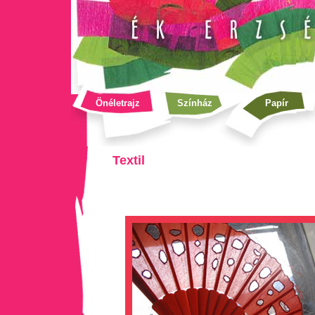
Önéletrajz
Színház
Papír
Textil