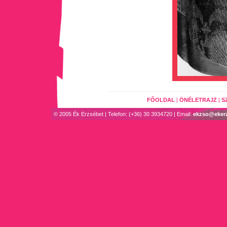
FŐOLDAL
|
ÖNÉLETRAJZ
|
S
© 2005 Ék Erzsébet | Telefon: (+36) 30 3934720 | Email:
ekzso@eker